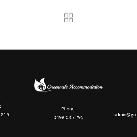
t
Phone:
4816
admin@gre
0498 035 295